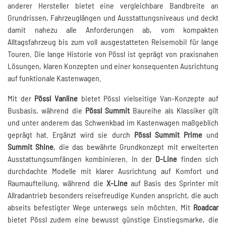
anderer Hersteller bietet eine vergleichbare Bandbreite an
Grundrissen, Fahrzeuglängen und Ausstattungsniveaus und deckt
damit nahezu alle Anforderungen ab, vom kompakten
Alltagsfahrzeug bis zum voll ausgestatteten Reisemobil für lange
Touren. Die lange Historie von Pössl ist geprägt von praxisnahen
Lösungen, klaren Konzepten und einer konsequenten Ausrichtung
auf funktionale Kastenwagen.
Mit der
Pössl Vanline
bietet Pössl vielseitige Van-Konzepte auf
Busbasis, während die
Pössl Summit
Baureihe als Klassiker gilt
und unter anderem das Schwenkbad im Kastenwagen maßgeblich
geprägt hat. Ergänzt wird sie durch
Pössl Summit Prime
und
Summit Shine
, die das bewährte Grundkonzept mit erweiterten
Ausstattungsumfängen kombinieren. In der
D-Line
finden sich
durchdachte Modelle mit klarer Ausrichtung auf Komfort und
Raumaufteilung, während die
X-Line
auf Basis des Sprinter mit
Allradantrieb besonders reisefreudige Kunden anspricht, die auch
abseits befestigter Wege unterwegs sein möchten. Mit
Roadcar
bietet Pössl zudem eine bewusst günstige Einstiegsmarke, die