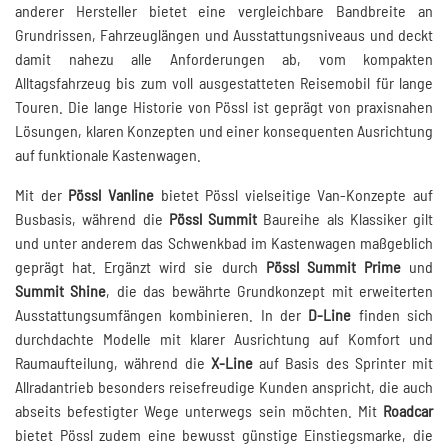
anderer Hersteller bietet eine vergleichbare Bandbreite an
Grundrissen, Fahrzeuglängen und Ausstattungsniveaus und deckt
damit nahezu alle Anforderungen ab, vom kompakten
Alltagsfahrzeug bis zum voll ausgestatteten Reisemobil für lange
Touren. Die lange Historie von Pössl ist geprägt von praxisnahen
Lösungen, klaren Konzepten und einer konsequenten Ausrichtung
auf funktionale Kastenwagen.
Mit der
Pössl Vanline
bietet Pössl vielseitige Van-Konzepte auf
Busbasis, während die
Pössl Summit
Baureihe als Klassiker gilt
und unter anderem das Schwenkbad im Kastenwagen maßgeblich
geprägt hat. Ergänzt wird sie durch
Pössl Summit Prime
und
Summit Shine
, die das bewährte Grundkonzept mit erweiterten
Ausstattungsumfängen kombinieren. In der
D-Line
finden sich
durchdachte Modelle mit klarer Ausrichtung auf Komfort und
Raumaufteilung, während die
X-Line
auf Basis des Sprinter mit
Allradantrieb besonders reisefreudige Kunden anspricht, die auch
abseits befestigter Wege unterwegs sein möchten. Mit
Roadcar
bietet Pössl zudem eine bewusst günstige Einstiegsmarke, die