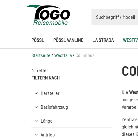
PÖSSL
PÖSSL VANLINE
LA STRADA
WESTFA
Startseite
/
Westfalia
/
Columbus
CO
4 Treffer
FILTERN NACH
Die
West
Hersteller
ausgeleg
Basisfahrzeug
Verarbei
Zentrale
Länge
gleichmä
dieses K
Antrieb