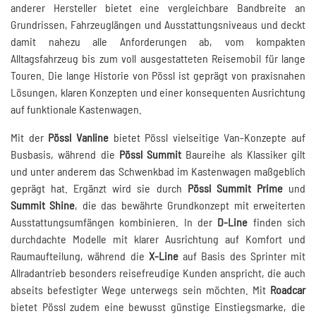
anderer Hersteller bietet eine vergleichbare Bandbreite an
Grundrissen, Fahrzeuglängen und Ausstattungsniveaus und deckt
damit nahezu alle Anforderungen ab, vom kompakten
Alltagsfahrzeug bis zum voll ausgestatteten Reisemobil für lange
Touren. Die lange Historie von Pössl ist geprägt von praxisnahen
Lösungen, klaren Konzepten und einer konsequenten Ausrichtung
auf funktionale Kastenwagen.
Mit der
Pössl Vanline
bietet Pössl vielseitige Van-Konzepte auf
Busbasis, während die
Pössl Summit
Baureihe als Klassiker gilt
und unter anderem das Schwenkbad im Kastenwagen maßgeblich
geprägt hat. Ergänzt wird sie durch
Pössl Summit Prime
und
Summit Shine
, die das bewährte Grundkonzept mit erweiterten
Ausstattungsumfängen kombinieren. In der
D-Line
finden sich
durchdachte Modelle mit klarer Ausrichtung auf Komfort und
Raumaufteilung, während die
X-Line
auf Basis des Sprinter mit
Allradantrieb besonders reisefreudige Kunden anspricht, die auch
abseits befestigter Wege unterwegs sein möchten. Mit
Roadcar
bietet Pössl zudem eine bewusst günstige Einstiegsmarke, die