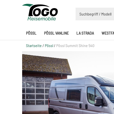
PÖSSL
PÖSSL VANLINE
LA STRADA
WESTFA
Startseite
/
Pössl
/
Pössl Summit Shine 540