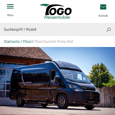
Menu
Kontakt
SUCH
Startseite
/
Pössl
/
Pössl Summit Prime 640