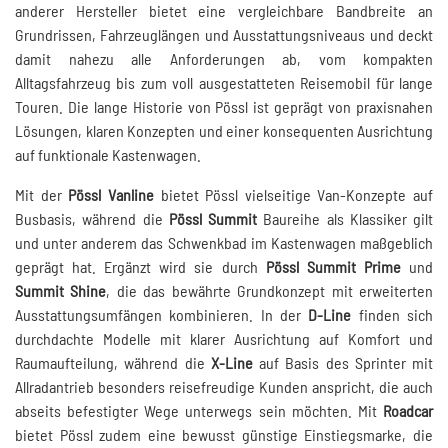
anderer Hersteller bietet eine vergleichbare Bandbreite an
Grundrissen, Fahrzeuglängen und Ausstattungsniveaus und deckt
damit nahezu alle Anforderungen ab, vom kompakten
Alltagsfahrzeug bis zum voll ausgestatteten Reisemobil für lange
Touren. Die lange Historie von Pössl ist geprägt von praxisnahen
Lösungen, klaren Konzepten und einer konsequenten Ausrichtung
auf funktionale Kastenwagen.
Mit der
Pössl Vanline
bietet Pössl vielseitige Van-Konzepte auf
Busbasis, während die
Pössl Summit
Baureihe als Klassiker gilt
und unter anderem das Schwenkbad im Kastenwagen maßgeblich
geprägt hat. Ergänzt wird sie durch
Pössl Summit Prime
und
Summit Shine
, die das bewährte Grundkonzept mit erweiterten
Ausstattungsumfängen kombinieren. In der
D-Line
finden sich
durchdachte Modelle mit klarer Ausrichtung auf Komfort und
Raumaufteilung, während die
X-Line
auf Basis des Sprinter mit
Allradantrieb besonders reisefreudige Kunden anspricht, die auch
abseits befestigter Wege unterwegs sein möchten. Mit
Roadcar
bietet Pössl zudem eine bewusst günstige Einstiegsmarke, die