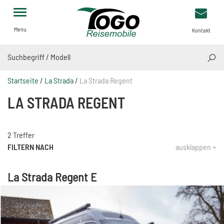
Menu
Kontakt
SUCH
Startseite
/
La Strada
/
La Strada Regent
LA STRADA REGENT
2 Treffer
FILTERN NACH
ausklappen +
La Strada Regent E