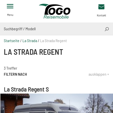
Menu
Kontakt
SUCH
Startseite
/
La Strada
/
La Strada Regent
LA STRADA REGENT
3 Treffer
FILTERN NACH
ausklappen +
La Strada Regent S