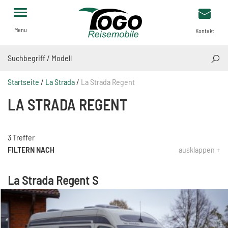
Menu
Kontakt
SUCH
Startseite
/
La Strada
/
La Strada Regent
LA STRADA REGENT
3 Treffer
FILTERN NACH
ausklappen +
La Strada Regent S