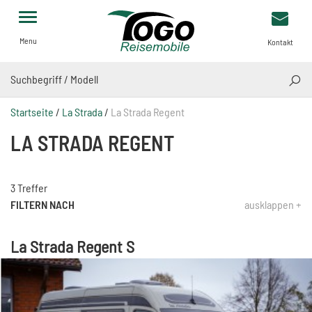
Menu
Kontakt
SUCH
Startseite
/
La Strada
/
La Strada Regent
LA STRADA REGENT
3 Treffer
FILTERN NACH
ausklappen +
La Strada Regent S