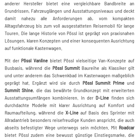
anderer Hersteller bietet eine vergleichbare Bandbreite an
Grundrissen, Fahrzeuglängen und Ausstattungsniveaus und deckt
damit nahezu alle Anforderungen ab, vom kompakten
Alltagsfahrzeug bis zum voll ausgestatteten Reisemobil für lange
Touren. Die lange Historie von Pössl ist geprägt von praxisnahen
Lösungen, klaren Konzepten und einer konsequenten Ausrichtung
auf funktionale Kastenwagen.
Mit der
Pössl Vanline
bietet Pössl vielseitige Van-Konzepte auf
Busbasis, während die
Pössl Summit
Baureihe als Klassiker gilt
und unter anderem das Schwenkbad im Kastenwagen maßgeblich
geprägt hat. Ergänzt wird sie durch
Pössl Summit Prime
und
Summit Shine
, die das bewährte Grundkonzept mit erweiterten
Ausstattungsumfängen kombinieren. In der
D-Line
finden sich
durchdachte Modelle mit klarer Ausrichtung auf Komfort und
Raumaufteilung, während die
X-Line
auf Basis des Sprinter mit
Allradantrieb besonders reisefreudige Kunden anspricht, die auch
abseits befestigter Wege unterwegs sein möchten. Mit
Roadcar
bietet Pössl zudem eine bewusst günstige Einstiegsmarke, die