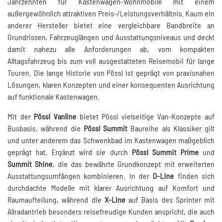
Jahrzehnten für Kastenwagen-Wohnmobile mit einem
außergewöhnlich attraktiven Preis-/Leistungsverhältnis. Kaum ein
anderer Hersteller bietet eine vergleichbare Bandbreite an
Grundrissen, Fahrzeuglängen und Ausstattungsniveaus und deckt
damit nahezu alle Anforderungen ab, vom kompakten
Alltagsfahrzeug bis zum voll ausgestatteten Reisemobil für lange
Touren. Die lange Historie von Pössl ist geprägt von praxisnahen
Lösungen, klaren Konzepten und einer konsequenten Ausrichtung
auf funktionale Kastenwagen.
Mit der
Pössl Vanline
bietet Pössl vielseitige Van-Konzepte auf
Busbasis, während die
Pössl Summit
Baureihe als Klassiker gilt
und unter anderem das Schwenkbad im Kastenwagen maßgeblich
geprägt hat. Ergänzt wird sie durch
Pössl Summit Prime
und
Summit Shine
, die das bewährte Grundkonzept mit erweiterten
Ausstattungsumfängen kombinieren. In der
D-Line
finden sich
durchdachte Modelle mit klarer Ausrichtung auf Komfort und
Raumaufteilung, während die
X-Line
auf Basis des Sprinter mit
Allradantrieb besonders reisefreudige Kunden anspricht, die auch