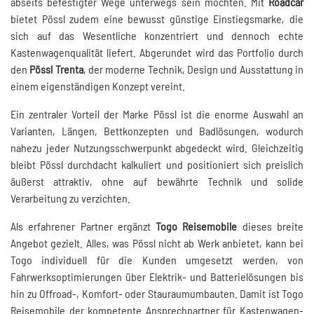
abseits befestigter Wege unterwegs sein möchten. Mit
Roadcar
bietet Pössl zudem eine bewusst günstige Einstiegsmarke, die
sich auf das Wesentliche konzentriert und dennoch echte
Kastenwagenqualität liefert. Abgerundet wird das Portfolio durch
den
Pössl Trenta
, der moderne Technik, Design und Ausstattung in
einem eigenständigen Konzept vereint.
Ein zentraler Vorteil der Marke Pössl ist die enorme Auswahl an
Varianten, Längen, Bettkonzepten und Badlösungen, wodurch
nahezu jeder Nutzungsschwerpunkt abgedeckt wird. Gleichzeitig
bleibt Pössl durchdacht kalkuliert und positioniert sich preislich
äußerst attraktiv, ohne auf bewährte Technik und solide
Verarbeitung zu verzichten.
Als erfahrener Partner ergänzt
Togo Reisemobile
dieses breite
Angebot gezielt. Alles, was Pössl nicht ab Werk anbietet, kann bei
Togo individuell für die Kunden umgesetzt werden, von
Fahrwerksoptimierungen über Elektrik- und Batterielösungen bis
hin zu Offroad-, Komfort- oder Stauraumumbauten. Damit ist Togo
Reisemobile der kompetente Ansprechpartner für Kastenwagen-