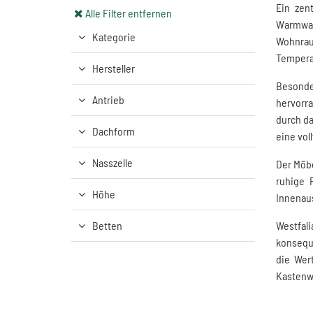
Ein zen
Alle Filter entfernen
Warmwas
Kategorie
Wohnrau
Tempera
Hersteller
Besonde
Antrieb
hervorr
durch da
Dachform
eine vol
Nasszelle
Der Möbe
ruhige 
Höhe
Innenaus
Betten
Westfal
konseque
die Wer
Kastenw