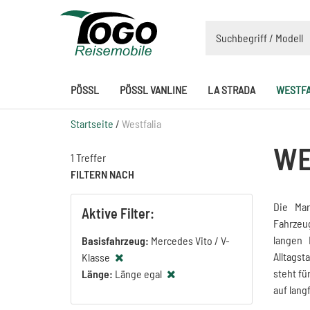
PÖSSL
PÖSSL VANLINE
LA STRADA
WESTFA
Startseite
/
Westfalia
WE
1 Treffer
FILTERN NACH
Die Ma
Aktive Filter:
Fahrzeug
langen 
Basisfahrzeug:
Mercedes Vito / V-
Alltags
Klasse
steht fü
Länge:
Länge egal
auf lang