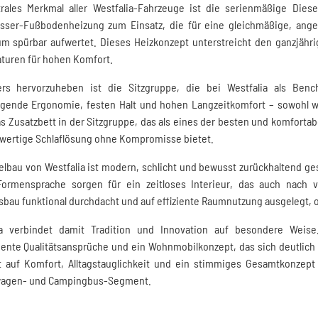
trales Merkmal aller Westfalia-Fahrzeuge ist die serienmäßige Dies
ser-Fußbodenheizung zum Einsatz, die für eine gleichmäßige, an
m spürbar aufwertet. Dieses Heizkonzept unterstreicht den ganzjähr
turen für hohen Komfort.
rs hervorzuheben ist die Sitzgruppe, die bei Westfalia als Benc
agende Ergonomie, festen Halt und hohen Langzeitkomfort – sowohl wä
s Zusatzbett in der Sitzgruppe, das als eines der besten und komfort
lwertige Schlaflösung ohne Kompromisse bietet.
lbau von Westfalia ist modern, schlicht und bewusst zurückhaltend ges
Formensprache sorgen für ein zeitloses Interieur, das auch nach vi
bau funktional durchdacht und auf effiziente Raumnutzung ausgelegt, 
ia verbindet damit Tradition und Innovation auf besondere Weise.
nte Qualitätsansprüche und ein Wohnmobilkonzept, das sich deutlich 
t auf Komfort, Alltagstauglichkeit und ein stimmiges Gesamtkonzept
agen- und Campingbus-Segment.