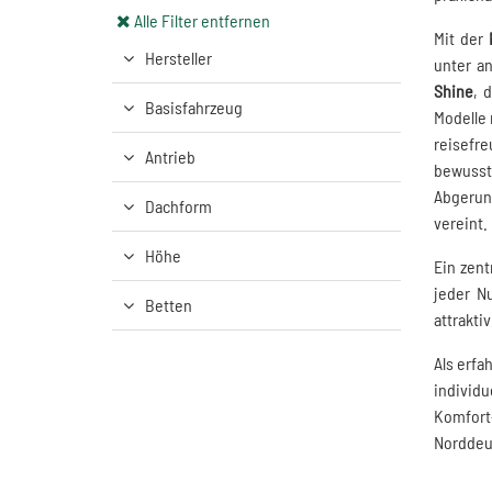
Alle Filter entfernen
Mit der
Hersteller
unter a
Shine
, 
Basisfahrzeug
Modelle 
reisefr
Antrieb
bewusst
Abgerund
Dachform
vereint.
Höhe
Ein zent
jeder Nu
Betten
attrakti
Als erfa
individu
Komfort
Norddeut