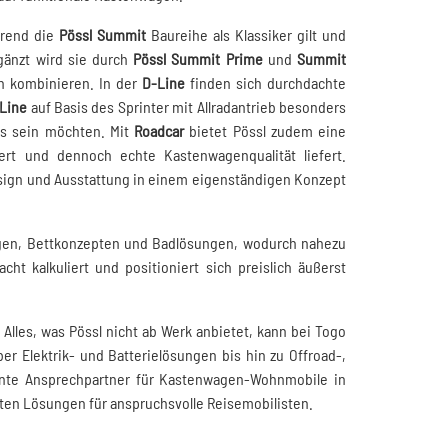
hrend die
Pössl Summit
Baureihe als Klassiker gilt und
änzt wird sie durch
Pössl Summit Prime
und
Summit
n kombinieren. In der
D-Line
finden sich durchdachte
Line
auf Basis des Sprinter mit Allradantrieb besonders
gs sein möchten. Mit
Roadcar
bietet Pössl zudem eine
ert und dennoch echte Kastenwagenqualität liefert.
sign und Ausstattung in einem eigenständigen Konzept
Längen, Bettkonzepten und Badlösungen, wodurch nahezu
ht kalkuliert und positioniert sich preislich äußerst
 Alles, was Pössl nicht ab Werk anbietet, kann bei Togo
r Elektrik- und Batterielösungen bis hin zu Offroad-,
nte Ansprechpartner für Kastenwagen-Wohnmobile in
ten Lösungen für anspruchsvolle Reisemobilisten.