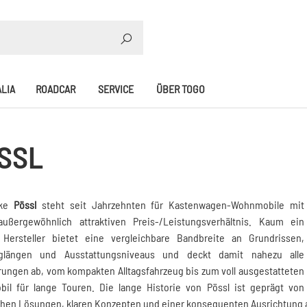
SUCHE
LIA
ROADCAR
SERVICE
ÜBER TOGO
SSL
rke
Pössl
steht seit Jahrzehnten für Kastenwagen-Wohnmobile mit
ußergewöhnlich attraktiven Preis-/Leistungsverhältnis. Kaum ein
 Hersteller bietet eine vergleichbare Bandbreite an Grundrissen,
glängen und Ausstattungsniveaus und deckt damit nahezu alle
ungen ab, vom kompakten Alltagsfahrzeug bis zum voll ausgestatteten
bil für lange Touren. Die lange Historie von Pössl ist geprägt von
ahen Lösungen, klaren Konzepten und einer konsequenten Ausrichtung 