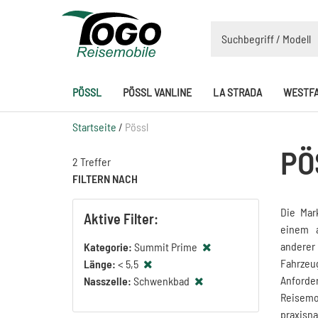
PÖSSL
PÖSSL VANLINE
LA STRADA
WESTFA
Startseite
/
Pössl
PÖ
2 Treffer
FILTERN NACH
Die Ma
Aktive Filter:
einem a
anderer
Kategorie:
Summit Prime
Fahrzeu
Länge:
< 5,5
Anforder
Nasszelle:
Schwenkbad
Reisemo
praxisn