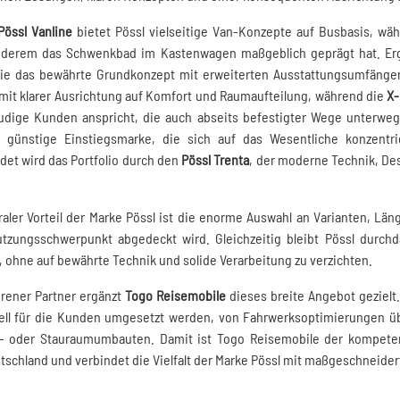
Pössl Vanline
bietet Pössl vielseitige Van-Konzepte auf Busbasis, wä
nderem das Schwenkbad im Kastenwagen maßgeblich geprägt hat. Erg
die das bewährte Grundkonzept mit erweiterten Ausstattungsumfänge
mit klarer Ausrichtung auf Komfort und Raumaufteilung, während die
X-
eudige Kunden anspricht, die auch abseits befestigter Wege unterwe
 günstige Einstiegsmarke, die sich auf das Wesentliche konzentri
et wird das Portfolio durch den
Pössl Trenta
, der moderne Technik, De
raler Vorteil der Marke Pössl ist die enorme Auswahl an Varianten, 
tzungsschwerpunkt abgedeckt wird. Gleichzeitig bleibt Pössl durchdac
v, ohne auf bewährte Technik und solide Verarbeitung zu verzichten.
hrener Partner ergänzt
Togo Reisemobile
dieses breite Angebot gezielt.
ell für die Kunden umgesetzt werden, von Fahrwerksoptimierungen übe
- oder Stauraumumbauten. Damit ist Togo Reisemobile der kompete
schland und verbindet die Vielfalt der Marke Pössl mit maßgeschneider