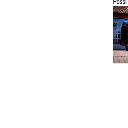
Pössl