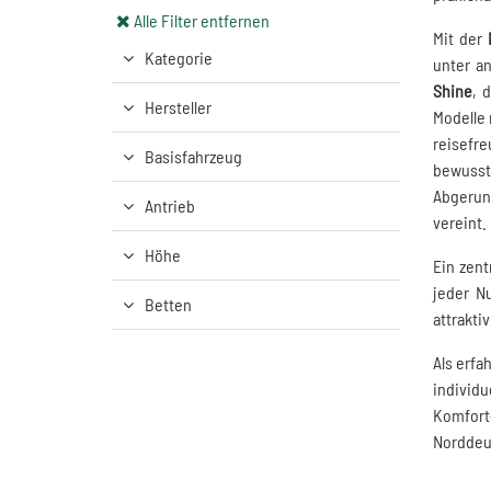
Alle Filter entfernen
Mit der
Kategorie
unter a
Shine
, 
Hersteller
Modelle 
reisefr
Basisfahrzeug
bewusst
Abgerund
Antrieb
vereint.
Höhe
Ein zent
jeder Nu
Betten
attrakti
Als erfa
individu
Komfort
Norddeut