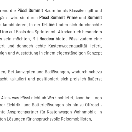
hrend die
Pössl Summit
Baureihe als Klassiker gilt und
änzt wird sie durch
Pössl Summit Prime
und
Summit
n kombinieren. In der
D-Line
finden sich durchdachte
Line
auf Basis des Sprinter mit Allradantrieb besonders
gs sein möchten. Mit
Roadcar
bietet Pössl zudem eine
ert und dennoch echte Kastenwagenqualität liefert.
sign und Ausstattung in einem eigenständigen Konzept
Längen, Bettkonzepten und Badlösungen, wodurch nahezu
ht kalkuliert und positioniert sich preislich äußerst
 Alles, was Pössl nicht ab Werk anbietet, kann bei Togo
r Elektrik- und Batterielösungen bis hin zu Offroad-,
nte Ansprechpartner für Kastenwagen-Wohnmobile in
ten Lösungen für anspruchsvolle Reisemobilisten.