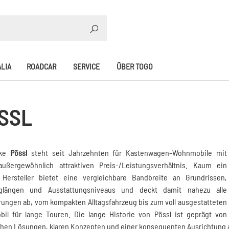
SUCHE
LIA
ROADCAR
SERVICE
ÜBER TOGO
SSL
rke
Pössl
steht seit Jahrzehnten für Kastenwagen-Wohnmobile mit
ußergewöhnlich attraktiven Preis-/Leistungsverhältnis. Kaum ein
 Hersteller bietet eine vergleichbare Bandbreite an Grundrissen,
glängen und Ausstattungsniveaus und deckt damit nahezu alle
ungen ab, vom kompakten Alltagsfahrzeug bis zum voll ausgestatteten
bil für lange Touren. Die lange Historie von Pössl ist geprägt von
ahen Lösungen, klaren Konzepten und einer konsequenten Ausrichtung 