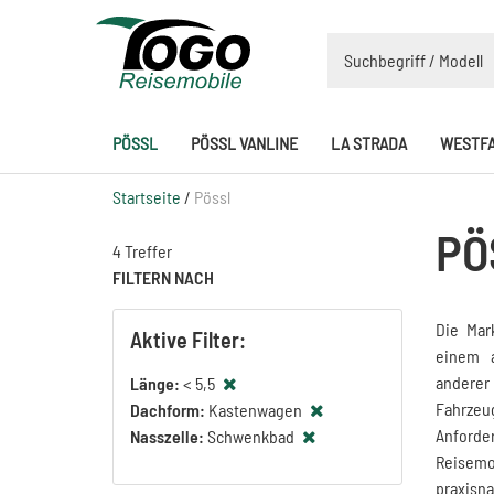
PÖSSL
PÖSSL VANLINE
LA STRADA
WESTFA
Startseite
/
Pössl
PÖ
4 Treffer
FILTERN NACH
Die Ma
Aktive Filter:
einem a
anderer
Länge:
< 5,5
Fahrzeu
Dachform:
Kastenwagen
Anforder
Nasszelle:
Schwenkbad
Reisemo
praxisn