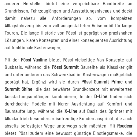
anderer Hersteller bietet eine vergleichbare Bandbreite an
Grundrissen, Fahrzeuglängen und Ausstattungsniveaus und deckt
damit nahezu alle Anforderungen ab, vom kompakten
Alltagsfahrzeug bis zum voll ausgestatteten Reisemobil für lange
Touren. Die lange Historie von Pössl ist geprägt von praxisnahen
Lösungen, klaren Konzepten und einer konsequenten Ausrichtung
auf funktionale Kastenwagen.
Mit der
Pössl Vanline
bietet Pössl vielseitige Van-Konzepte auf
Busbasis, während die
Pössl Summit
Baureihe als Klassiker gilt
und unter anderem das Schwenkbad im Kastenwagen maßgeblich
geprägt hat. Ergänzt wird sie durch
Pössl Summit Prime
und
Summit Shine
, die das bewährte Grundkonzept mit erweiterten
Ausstattungsumfängen kombinieren. In der
D-Line
finden sich
durchdachte Modelle mit klarer Ausrichtung auf Komfort und
Raumaufteilung, während die
X-Line
auf Basis des Sprinter mit
Allradantrieb besonders reisefreudige Kunden anspricht, die auch
abseits befestigter Wege unterwegs sein möchten. Mit
Roadcar
bietet Pössl zudem eine bewusst günstige Einstiegsmarke, die